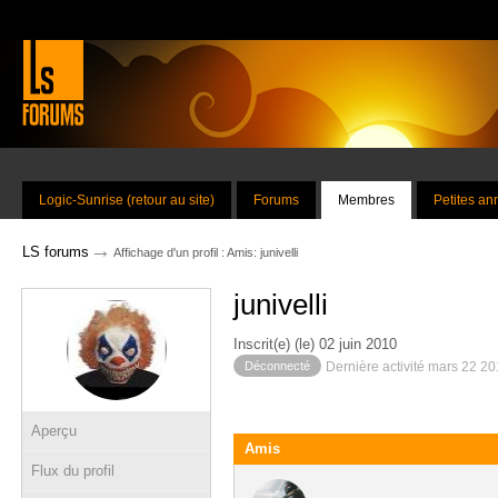
Logic-Sunrise (retour au site)
Forums
Membres
Petites a
→
LS forums
Affichage d'un profil : Amis: junivelli
junivelli
Inscrit(e) (le) 02 juin 2010
Déconnecté
Dernière activité mars 22 2
Aperçu
Amis
Flux du profil