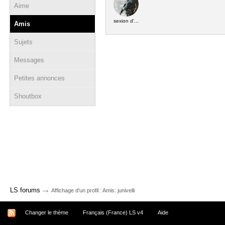
Aime
sexion d'...
Amis
Sujets
Messages
Petites annonces
Shoutbox
→
LS forums
Affichage d'un profil : Amis: junivelli
Changer le thème
Français (France) LS v4
Aide