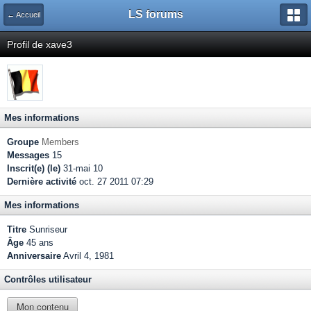
LS forums
← Accueil
Profil de xave3
Mes informations
Groupe
Members
Messages
15
Inscrit(e) (le)
31-mai 10
Dernière activité
oct. 27 2011 07:29
Mes informations
Titre
Sunriseur
Âge
45 ans
Anniversaire
Avril 4, 1981
Contrôles utilisateur
Mon contenu