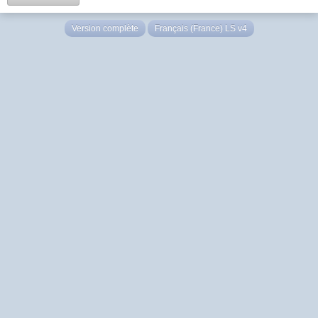
Version complète
Français (France) LS v4