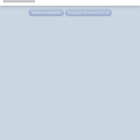
Version complète
Français (France) LS v4