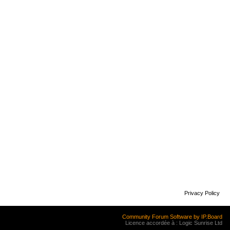
Privacy Policy
Community Forum Software by IP.Board
Licence accordée à : Logic Sunrise Ltd