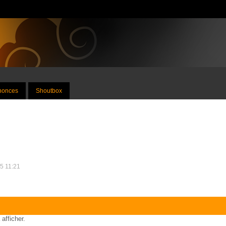
nnonces
Shoutbox
15 11:21
 afficher.