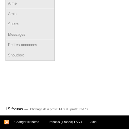
Aime
Amis
Sujets
Messages
Petites annonces
Shoutbox
→
LS forums
Affichage d'un profil : Flux du profil: fred73
Changer le thème
Français (France) LS v4
Aide