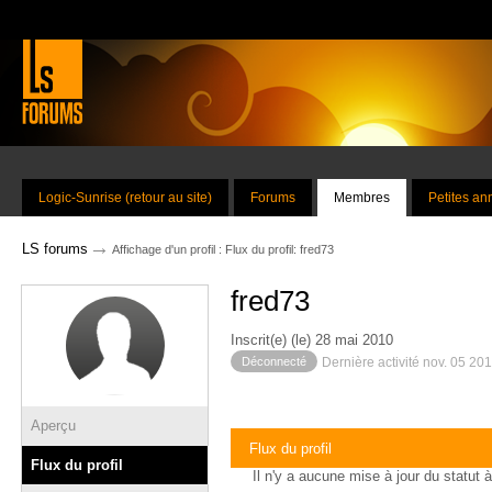
Logic-Sunrise (retour au site)
Forums
Membres
Petites a
→
LS forums
Affichage d'un profil : Flux du profil: fred73
fred73
Inscrit(e) (le) 28 mai 2010
Déconnecté
Dernière activité nov. 05 20
Aperçu
Flux du profil
Flux du profil
Il n'y a aucune mise à jour du statut à