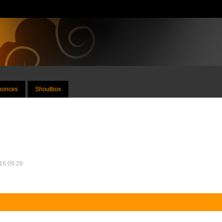
nnonces
Shoutbox
016 09:28