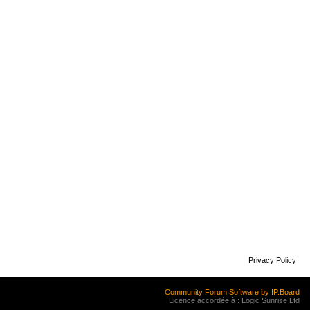
Privacy Policy
Community Forum Software by IP.Board
Licence accordée à : Logic Sunrise Ltd