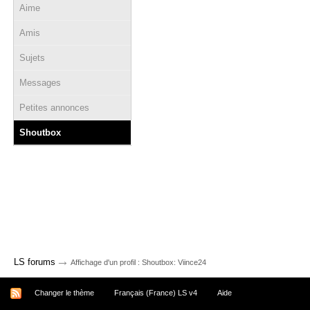
Aime
Amis
Sujets
Messages
Petites annonces
Shoutbox
→
LS forums
Affichage d'un profil : Shoutbox: Viince24
Changer le thème
Français (France) LS v4
Aide