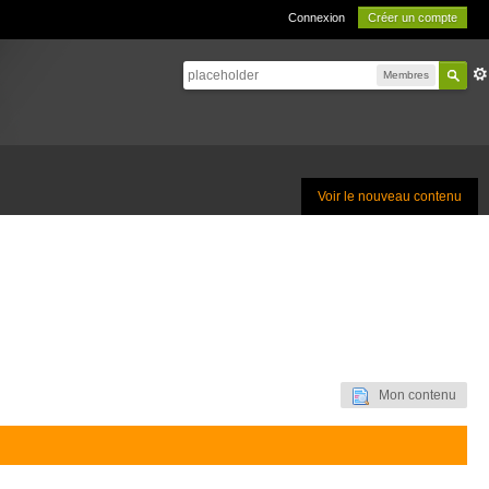
Connexion
Créer un compte
Membres
Voir le nouveau contenu
Mon contenu