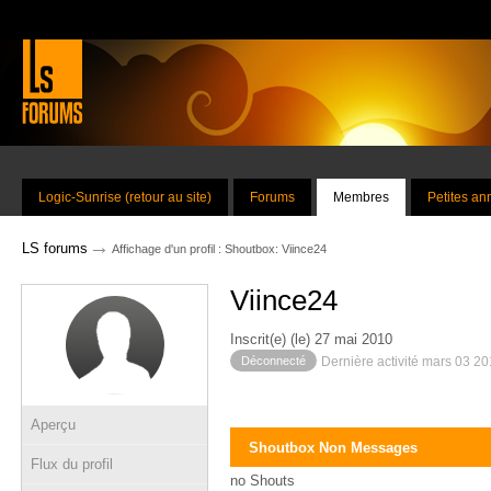
Logic-Sunrise (retour au site)
Forums
Membres
Petites a
→
LS forums
Affichage d'un profil : Shoutbox: Viince24
Viince24
Inscrit(e) (le) 27 mai 2010
Déconnecté
Dernière activité mars 03 2
Aperçu
Shoutbox Non Messages
Flux du profil
no Shouts