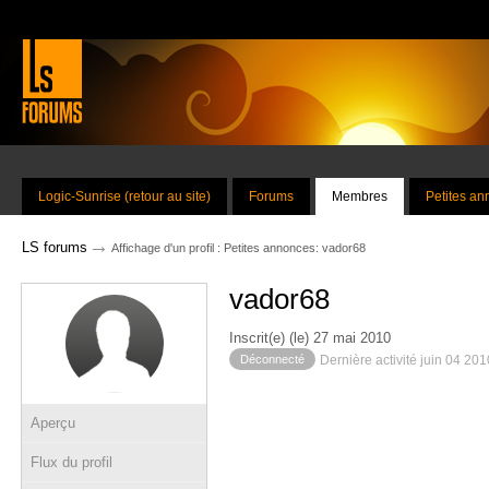
Logic-Sunrise (retour au site)
Forums
Membres
Petites a
→
LS forums
Affichage d'un profil : Petites annonces: vador68
vador68
Inscrit(e) (le) 27 mai 2010
Déconnecté
Dernière activité juin 04 20
Aperçu
Flux du profil