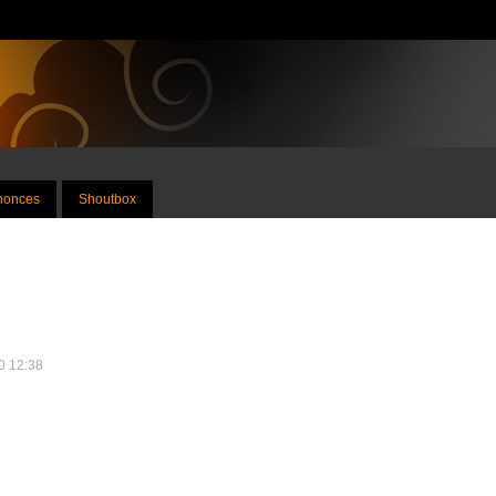
nnonces
Shoutbox
10 12:38