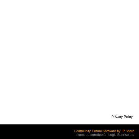
Privacy Policy
Community Forum Software by IP.Board
Licence accordée à : Logic Sunrise Ltd