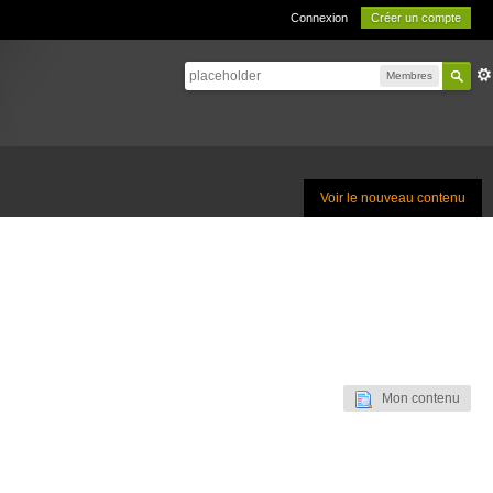
Connexion
Créer un compte
Membres
Voir le nouveau contenu
Mon contenu