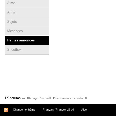
Aime
Amis
Sujets
Messages
Petites annonces
Shoutbox
→
LS forums
Affichage d'un profil : Petites annonces: vador68
Changer le thème
Français (France) LS v4
Aide