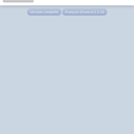
Version complète
Français (France) LS v4