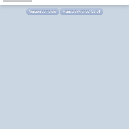
Version complète
Français (France) LS v4