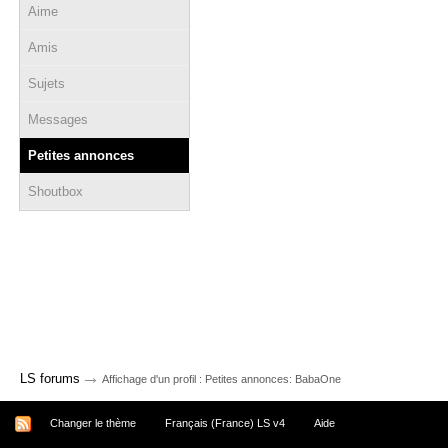
Aime
Amis
Sujets
Messages
Petites annonces
Shoutbox
→
LS forums
Affichage d'un profil : Petites annonces: BabaOne
Changer le thème
Français (France) LS v4
Aide