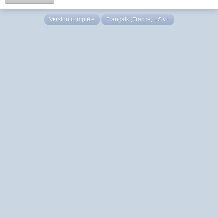
Version complète
Français (France) LS v4