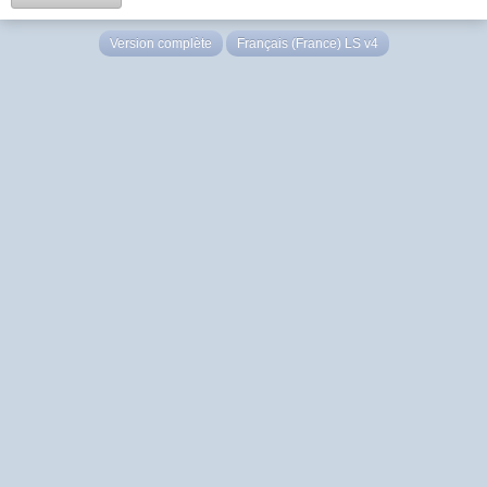
Version complète
Français (France) LS v4