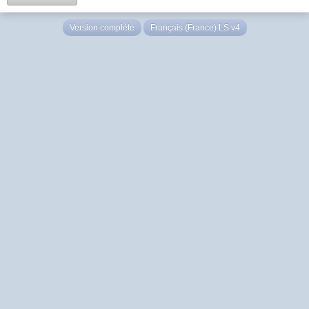
Version complète
Français (France) LS v4