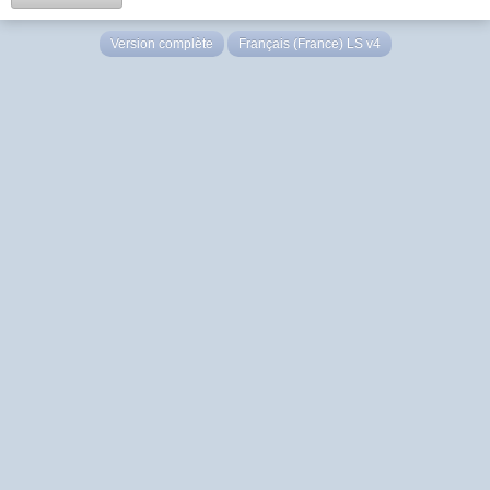
Version complète
Français (France) LS v4