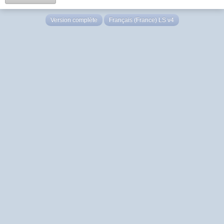
Version complète
Français (France) LS v4