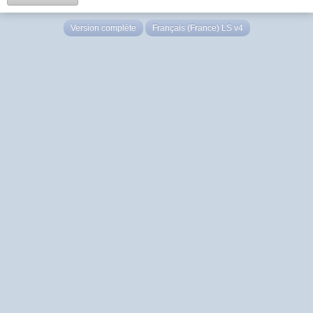
Version complète
Français (France) LS v4