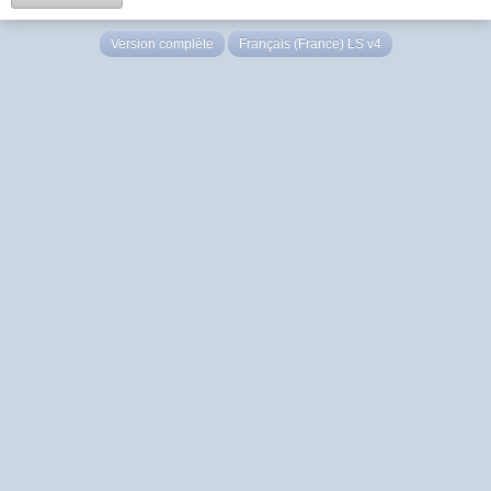
Version complète
Français (France) LS v4