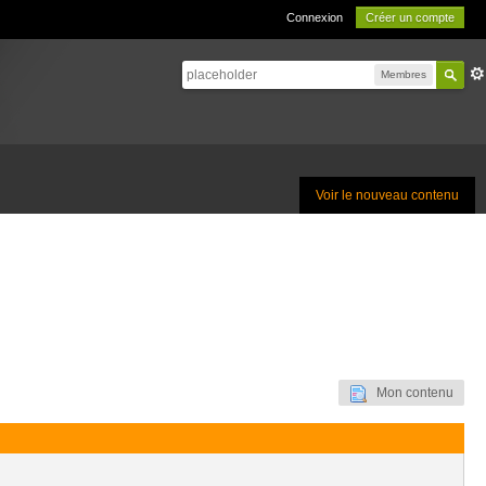
Connexion
Créer un compte
Membres
Voir le nouveau contenu
Mon contenu