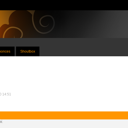
nnonces
Shoutbox
10 14:51
i.