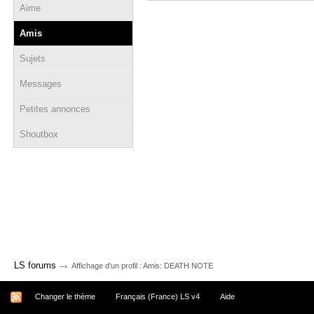
Aime
Amis
Sujets
Messages
Petites annonces
Shoutbox
→
LS forums
Affichage d'un profil : Amis: DEATH NOTE
Changer le thème
Français (France) LS v4
Aide