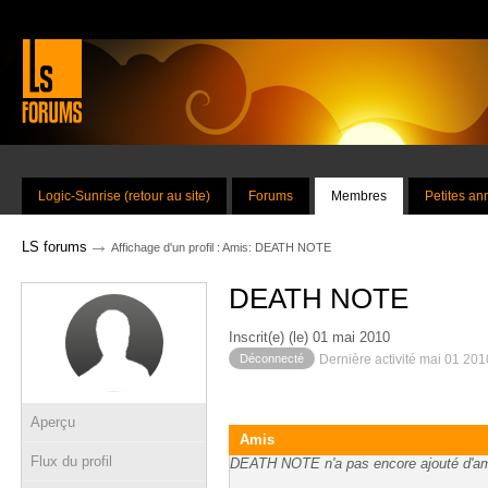
Logic-Sunrise (retour au site)
Forums
Membres
Petites a
→
LS forums
Affichage d'un profil : Amis: DEATH NOTE
DEATH NOTE
Inscrit(e) (le) 01 mai 2010
Déconnecté
Dernière activité mai 01 20
Aperçu
Amis
Flux du profil
DEATH NOTE n'a pas encore ajouté d'am