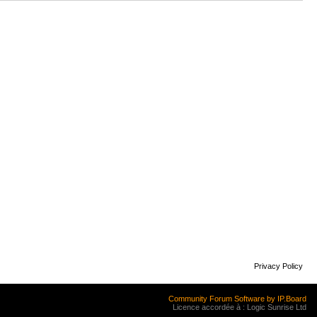
Privacy Policy
Community Forum Software by IP.Board
Licence accordée à : Logic Sunrise Ltd