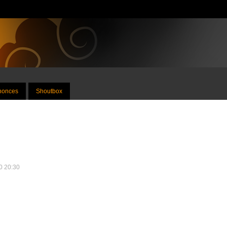
nnonces
Shoutbox
10 20:30