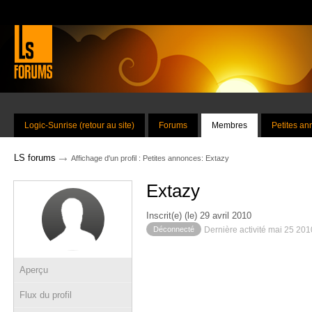
Logic-Sunrise (retour au site)
Forums
Membres
Petites a
→
LS forums
Affichage d'un profil : Petites annonces: Extazy
Extazy
Inscrit(e) (le) 29 avril 2010
Déconnecté
Dernière activité mai 25 20
Aperçu
Flux du profil