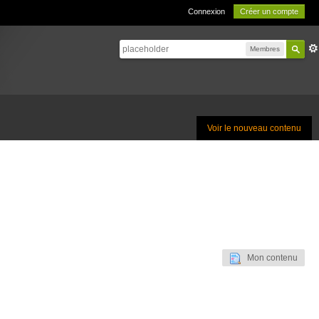
Connexion
Créer un compte
Membres
Voir le nouveau contenu
Mon contenu