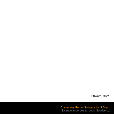
Privacy Policy
Community Forum Software by IP.Board
Licence accordée à : Logic Sunrise Ltd