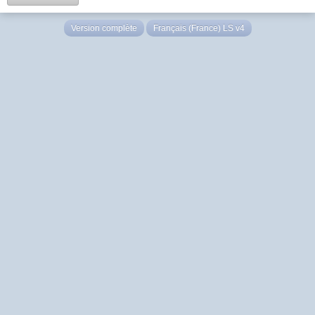
Version complète
Français (France) LS v4