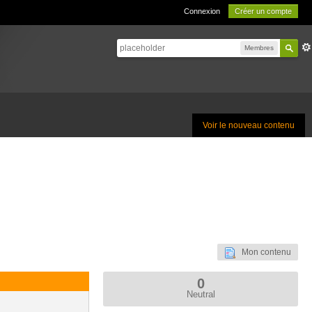
Connexion
Créer un compte
Membres
Voir le nouveau contenu
Mon contenu
0
Neutral