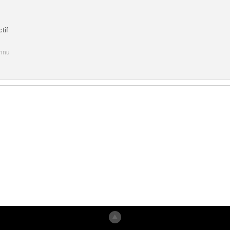
tif
onnu