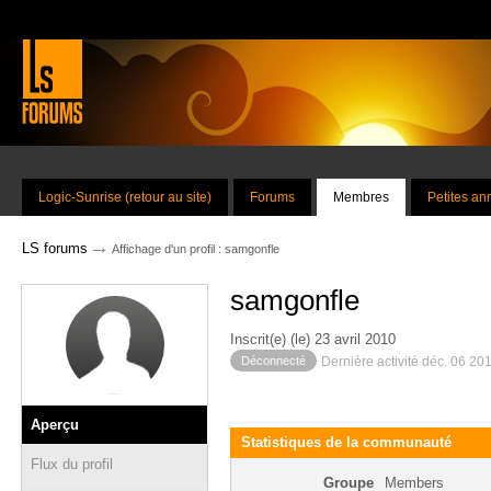
Logic-Sunrise (retour au site)
Forums
Membres
Petites a
→
LS forums
Affichage d'un profil : samgonfle
samgonfle
Inscrit(e) (le) 23 avril 2010
Déconnecté
Dernière activité déc. 06 20
Aperçu
Statistiques de la communauté
Flux du profil
Groupe
Members