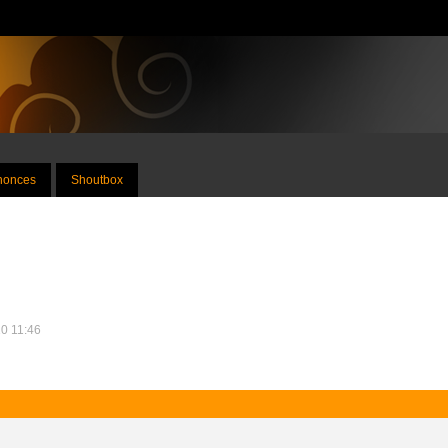
nnonces
Shoutbox
10 11:46