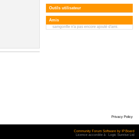
Outils utilisateur
Amis
samgonfle n'a pas encore ajouté d'ami.
Privacy Policy
Community Forum Software by IP.Board
Licence accordée à : Logic Sunrise Ltd