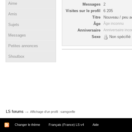
Aime
Messages
2
Visites sur le profil
6 205
Amis
Titre
Nouveau / peu ac
Âge
Âge inconnu
Sujets
Anniversaire
Anniversaire inc
Messages
Sexe
Non spécifié
Petites annonces
Shoutbox
→
LS forums
Affichage d'un profil : samgonfle
Changer le thème
Français (France) LS v4
Aide