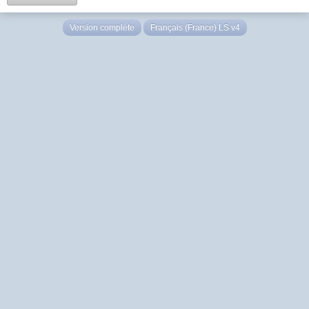
Version complète
Français (France) LS v4