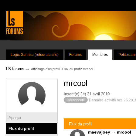
Logic-Sunrise (retour au site)
Forums
Membres
Petites a
→
LS forums
Affichage d'un profil : Flux du profil: mrcool
mrcool
Inscrit(e) (le) 21 avril 2010
Déconnecté
Dernière activité oct. 26 20
Aperçu
Flux du profil
Flux du profil
maevajoey
→
mrcool