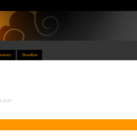
nnonces
Shoutbox
19 13:57