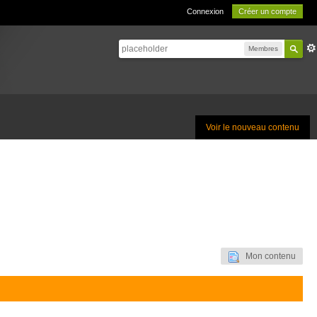
Connexion
Créer un compte
Membres
Voir le nouveau contenu
Mon contenu