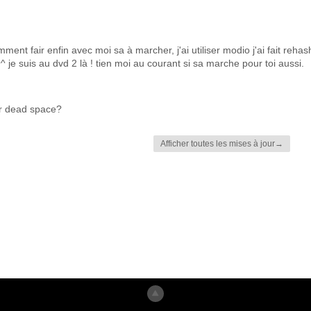
comment fair enfin avec moi sa à marcher, j'ai utiliser modio j'ai fait rehas
^ je suis au dvd 2 là ! tien moi au courant si sa marche pour toi aussi.
our dead space?
Afficher toutes les mises à jour→