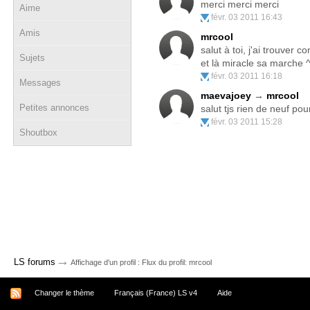
merci merci merci
Aime
févr. 03 2011 16:43
Amis
mrcool
salut à toi, j'ai trouver 
Sujets
et là miracle sa marche ^
févr. 03 2011 16:18
Messages
maevajoey
→
mrcool
Petites annonces
salut tjs rien de neuf p
févr. 03 2011 15:28
Shoutbox
→
LS forums
Affichage d'un profil : Flux du profil: mrcool
Changer le thème
Français (France) LS v4
Aide