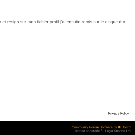
h et resign sur mon fichier profil j'ai ensuite remis sur le disque dur
Privacy Policy
Community Forum Software by IP.Board
Licence accordée à : Logic Sunrise Ltd