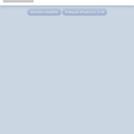
Version complète
Français (France) LS v4