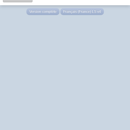
Version complète
Français (France) LS v4