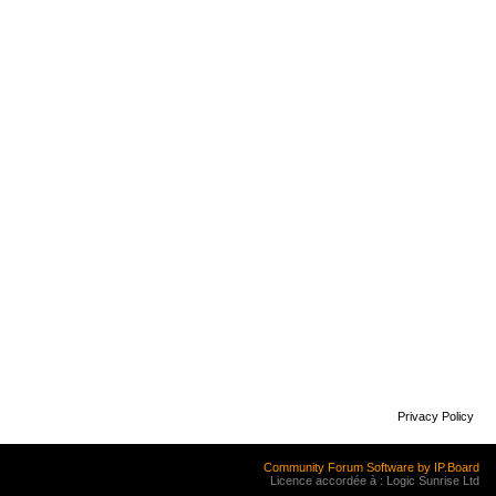
Privacy Policy
Community Forum Software by IP.Board
Licence accordée à : Logic Sunrise Ltd