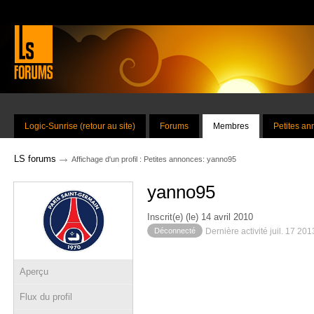
Logic-Sunrise (retour au site)
Forums
Membres
Petites a
→
LS forums
Affichage d'un profil : Petites annonces: yanno95
yanno95
Inscrit(e) (le) 14 avril 2010
Déconnecté
Dernière activité juil. 17 20
Aperçu
Flux du profil