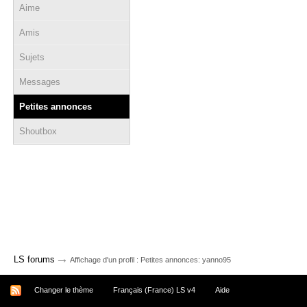
Aime
Amis
Sujets
Messages
Petites annonces
Shoutbox
→
LS forums
Affichage d'un profil : Petites annonces: yanno95
Changer le thème
Français (France) LS v4
Aide