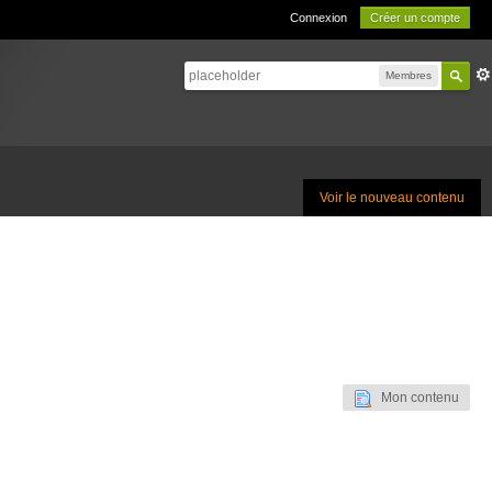
Connexion
Créer un compte
Membres
Voir le nouveau contenu
Mon contenu