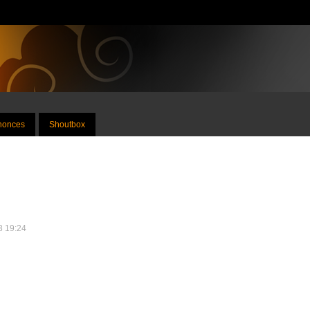
nnonces
Shoutbox
13 19:24