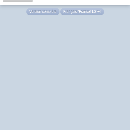
Version complète
Français (France) LS v4