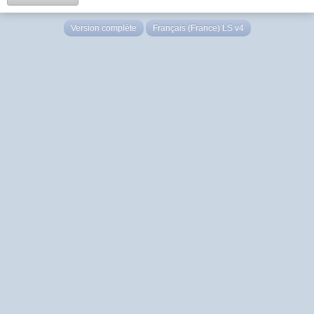
Version complète
Français (France) LS v4