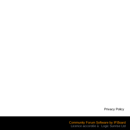
Privacy Policy
Community Forum Software by IP.Board
Licence accordée à : Logic Sunrise Ltd