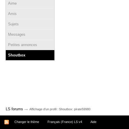
Aime
Amis
Sujets
Messages
Petites annonces
Shoutbox
→
LS forums
Affichage d'un profil : Shoutbox: pirate59980
Changer le thème
Français (France) LS v4
Aide