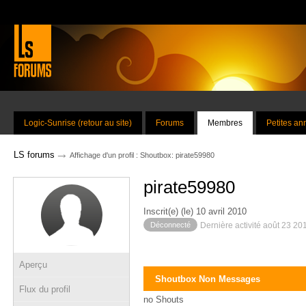
Logic-Sunrise (retour au site)
Forums
Membres
Petites a
→
LS forums
Affichage d'un profil : Shoutbox: pirate59980
pirate59980
Inscrit(e) (le) 10 avril 2010
Déconnecté
Dernière activité août 23 20
Aperçu
Shoutbox Non Messages
Flux du profil
no Shouts