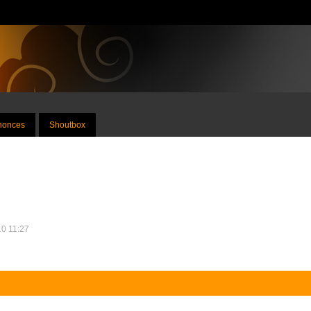
nnonces
Shoutbox
10 11:27