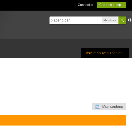
Connexion
Créer un compte
Membres
Voir le nouveau contenu
Mon contenu