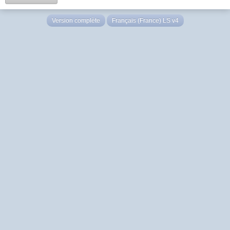
Version complète
Français (France) LS v4