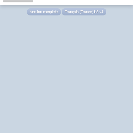
Version complète
Français (France) LS v4