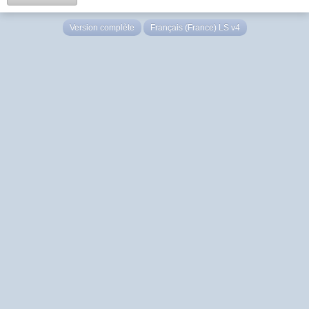
Version complète
Français (France) LS v4