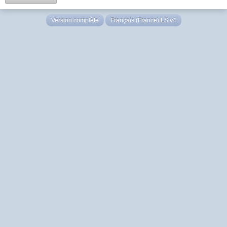
Version complète
Français (France) LS v4