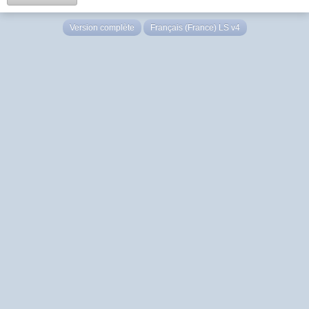
Version complète
Français (France) LS v4