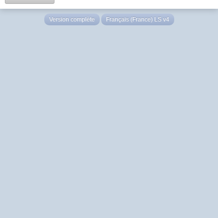
Version complète
Français (France) LS v4