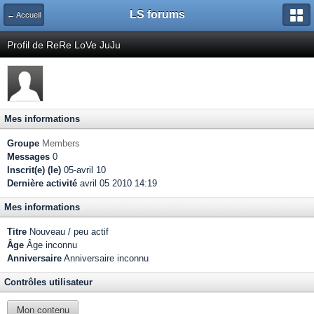
LS forums
← Accueil
Profil de ReRe LoVe JuJu
Mes informations
Groupe
Members
Messages
0
Inscrit(e) (le)
05-avril 10
Dernière activité
avril 05 2010 14:19
Mes informations
Titre
Nouveau / peu actif
Âge
Âge inconnu
Anniversaire
Anniversaire inconnu
Contrôles utilisateur
Mon contenu