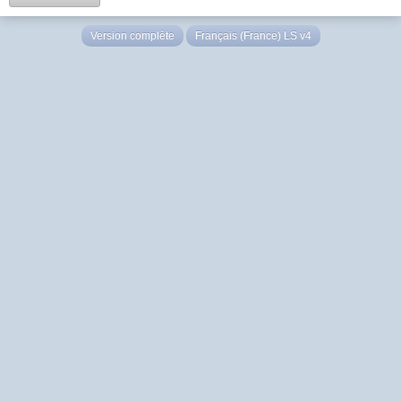
Version complète
Français (France) LS v4