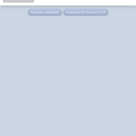
Version complète
Français (France) LS v4