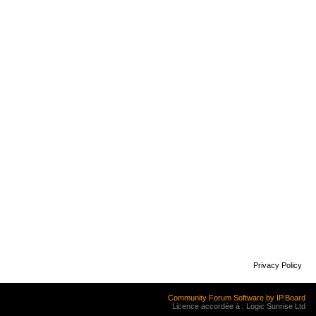
Privacy Policy
Community Forum Software by IP.Board
Licence accordée à : Logic Sunrise Ltd