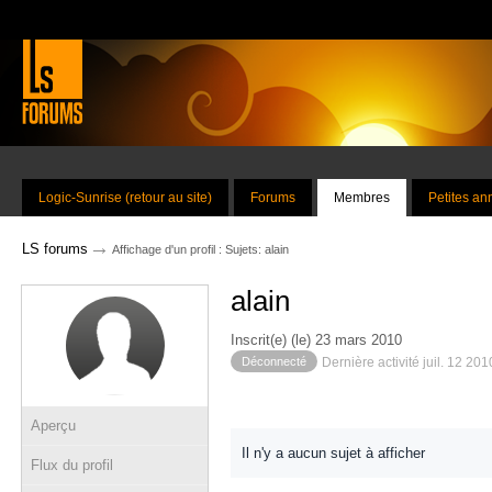
Logic-Sunrise (retour au site)
Forums
Membres
Petites a
→
LS forums
Affichage d'un profil : Sujets: alain
alain
Inscrit(e) (le) 23 mars 2010
Déconnecté
Dernière activité juil. 12 20
Aperçu
Il n'y a aucun sujet à afficher
Flux du profil