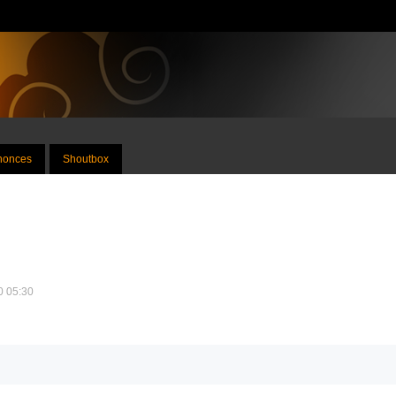
nnonces
Shoutbox
10 05:30