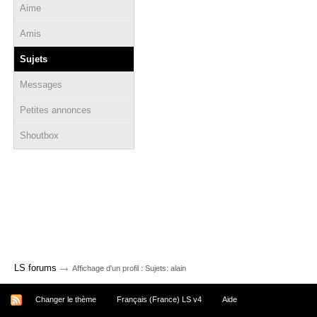
Aime
Amis
Sujets
Messages
Petites annonces
Shoutbox
→
LS forums
Affichage d'un profil : Sujets: alain
Changer le thème
Français (France) LS v4
Aide