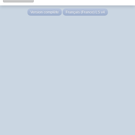
Version complète
Français (France) LS v4