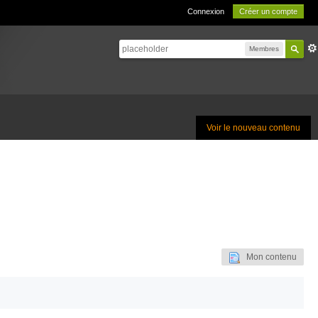
Connexion
Créer un compte
Membres
Voir le nouveau contenu
Mon contenu