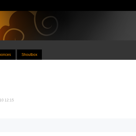
nnonces
Shoutbox
010 12:15