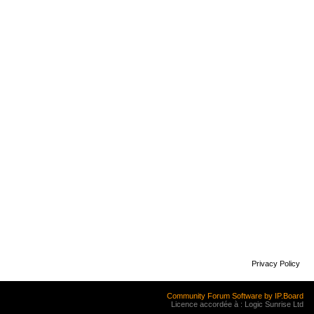
Privacy Policy
Community Forum Software by IP.Board
Licence accordée à : Logic Sunrise Ltd