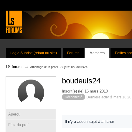
Logic-Sunrise (retour au site)
Forums
Membres
Petites a
→
LS forums
Affichage d'un profil : Sujets: boudeuls24
boudeuls24
Inscrit(e) (le) 16 mars 2010
Déconnecté
Dernière activité mars 16 2
Aperçu
Il n'y a aucun sujet à afficher
Flux du profil