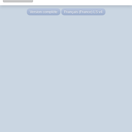
Version complète
Français (France) LS v4