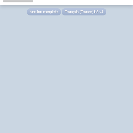
Version complète
Français (France) LS v4