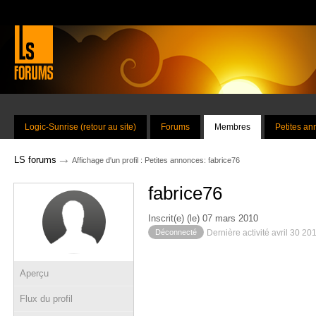
Logic-Sunrise (retour au site)
Forums
Membres
Petites a
→
LS forums
Affichage d'un profil : Petites annonces: fabrice76
fabrice76
Inscrit(e) (le) 07 mars 2010
Déconnecté
Dernière activité avril 30 20
Aperçu
Flux du profil