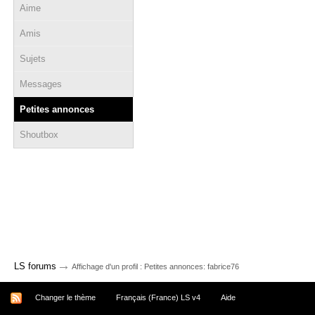
Aime
Amis
Sujets
Messages
Petites annonces
Shoutbox
→
LS forums
Affichage d'un profil : Petites annonces: fabrice76
Changer le thème
Français (France) LS v4
Aide