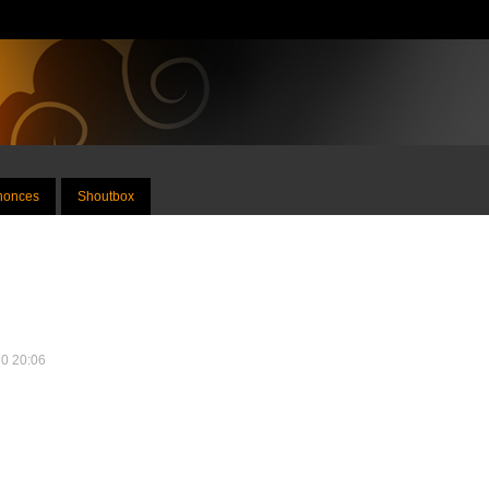
nnonces
Shoutbox
10 20:06