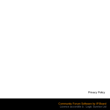
Privacy Policy
Community Forum Software by IP.Board
Licence accordée à : Logic Sunrise Ltd