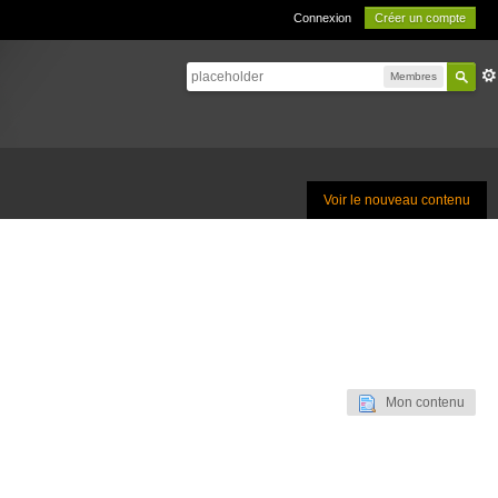
Connexion
Créer un compte
Membres
Voir le nouveau contenu
Mon contenu