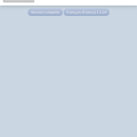
Version complète
Français (France) LS v4