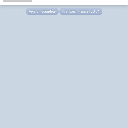
Version complète
Français (France) LS v4