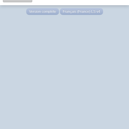
Version complète
Français (France) LS v4