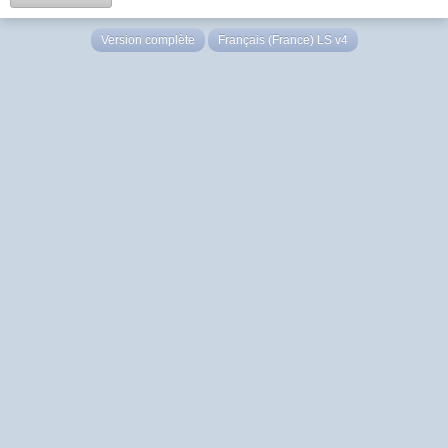
Version complète
Français (France) LS v4