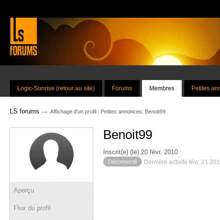
Logic-Sunrise (retour au site)
Forums
Membres
Petites a
→
LS forums
Affichage d'un profil : Petites annonces: Benoit99
Benoit99
Inscrit(e) (le) 20 févr. 2010
Déconnecté
Dernière activité févr. 21 20
Aperçu
Flux du profil