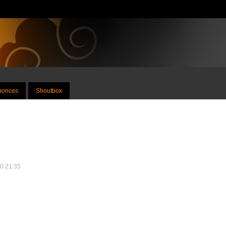
nnonces
Shoutbox
10 21:35