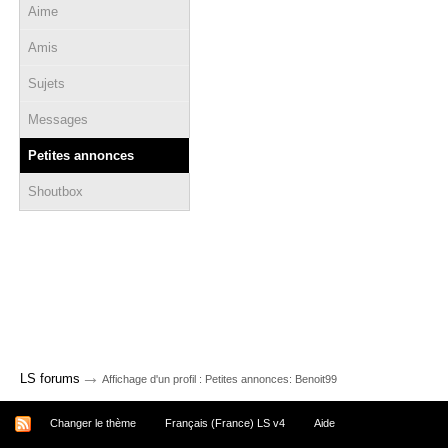
Aime
Amis
Sujets
Messages
Petites annonces
Shoutbox
→
LS forums
Affichage d'un profil : Petites annonces: Benoit99
Changer le thème
Français (France) LS v4
Aide