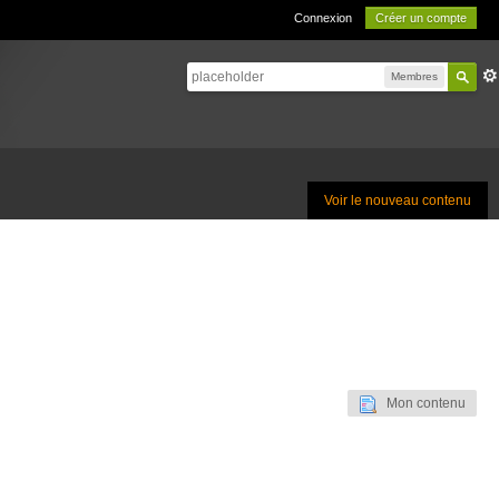
Connexion
Créer un compte
Membres
Voir le nouveau contenu
Mon contenu