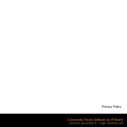
Privacy Policy
Community Forum Software by IP.Board
Licence accordée à : Logic Sunrise Ltd