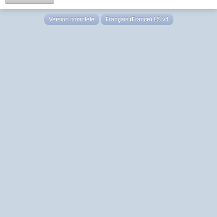
Version complète
Français (France) LS v4