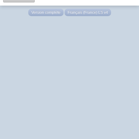
Version complète
Français (France) LS v4