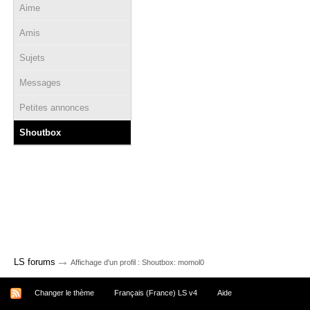
Aime
Amis
Sujets
Messages
Petites annonces
Shoutbox
→
LS forums
Affichage d'un profil : Shoutbox: momol0
Changer le thème
Français (France) LS v4
Aide