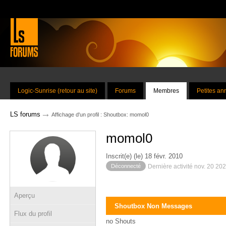
Logic-Sunrise (retour au site)
Forums
Membres
Petites a
→
LS forums
Affichage d'un profil : Shoutbox: momol0
momol0
Inscrit(e) (le) 18 févr. 2010
Déconnecté
Dernière activité nov. 20 20
Aperçu
Shoutbox Non Messages
Flux du profil
no Shouts