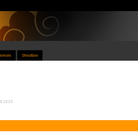
nnonces
Shoutbox
20 13:23