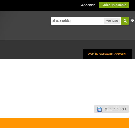
Connexion
Créer un compte
Membres
Voir le nouveau contenu
Mon contenu