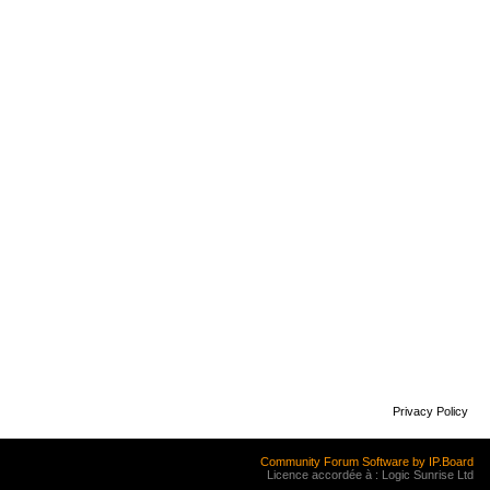
Privacy Policy
Community Forum Software by IP.Board
Licence accordée à : Logic Sunrise Ltd